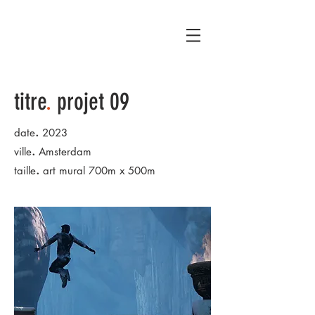
AU
titre
.
projet 09
.
date
2023
.
ville
Amsterdam
.
taille
art mural 700m x 500m